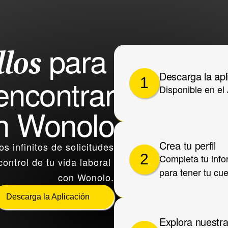
 para 
llos
Descarga la ap
encontrar
1
Disponible en el
en Wonolo
Crea tu perfil
os infinitos de solicitudes
2
Completa tu infor
ontrol de tu vida laboral 
para tener tu cue
con Wonolo.
Descarga la Aplicación
Explora nuestr