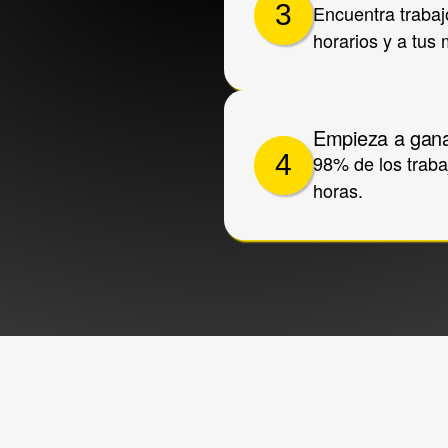
3
Encuentra trabaj
horarios y a tus 
Empieza a gan
4
98% de los traba
horas.