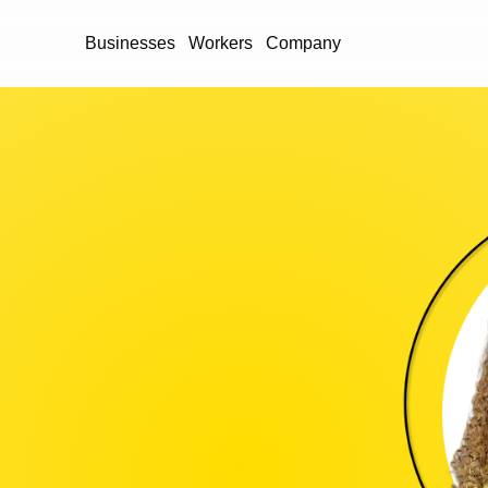
Businesses
Workers
Company